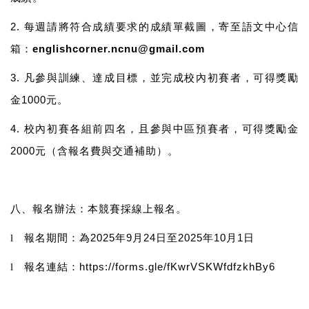
2.
每週請將符合成績要求的成績單截圖，寄至語文中心信
箱：
englishcorner.ncnu@gmail.com
3.
凡
參與訓練、達成目標，並完成校內初賽者，可得獎勵
金
1000
元。
4.
校內初賽各組前四名，且參與中區預賽者，可
得
獎勵金
2000
元
（含報名費與交通補助）
。
八、報名辦法：本競賽採線上報名。
報名期間：為
2025
年
9
月
24
日至
2025
年
10
月
1
日
l
報名連結
：
https://forms.gle/fKwrVSKWfdfzkhBy6
l