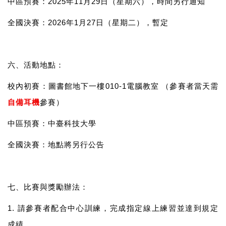
中區預賽：
2025
年
11
月
29
日
（星期六），時間另行通知
全國決賽：
2026
年
1
月
27
日
（星期二），暫定
六、
活動地點：
校內初賽：圖書館地下一樓
010-1
電腦教室
（參賽者當天需
自備耳機
參賽）
中區預賽：中臺科技大學
全國決賽：
地點將另行公告
七
、
比賽與獎勵辦法：
1.
請參賽者配合中心訓練，
完成指定線上練習並達到規定
成績
。